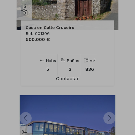
12
Casa en Calle Cruceiro
Ref. 001306
500.000 €
2
Habs
Baños
m
5
3
836
Contactar
34