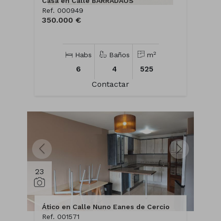
Casa en Calle BARRADAOS
Ref. 000949
350.000 €
2
Habs
Baños
m
6
4
525
Contactar
23
Ático en Calle Nuno Eanes de Cercio
Ref. 001571