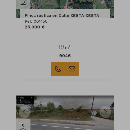
Finca rústica en Calle XESTA-XESTA
Ref. 001450
25.000 €
2
m
9046
6