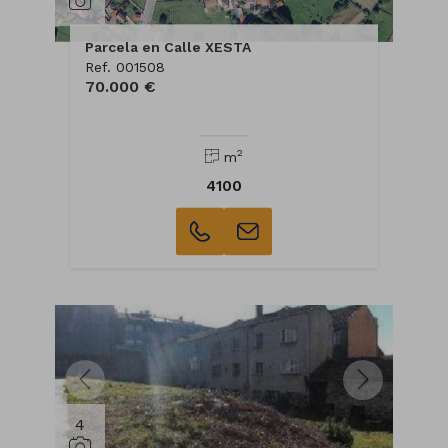
Parcela en Calle XESTA
Ref. 001508
70.000 €
2
m
4100
4