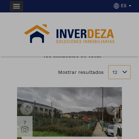
ES
INMUEBLES EN VENTA EN LALÍN
Ordenar
Filtrar
105 inmuebles en total
12
Mostrar resultados
7