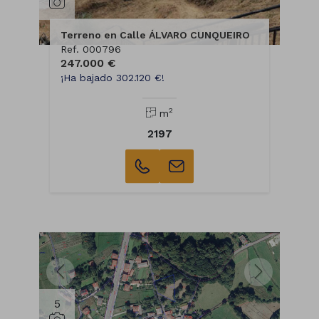
Terreno en Calle ÁLVARO CUNQUEIRO
Ref. 000796
247.000 €
¡Ha bajado 302.120 €!
2
m
2197
5