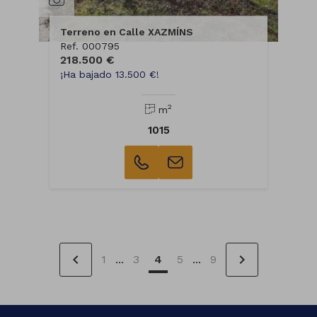
Terreno en Calle XAZMÍNS
Ref. 000795
218.500 €
¡Ha bajado 13.500 €!
2
m
1015
chevron_left
chevron_right
1
...
3
4
5
...
9