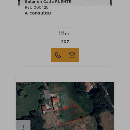
Solar en Calle PUENTE
Ref. 000425
A consultar
2
m
207
1