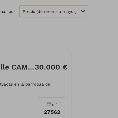
Precio (de menor a mayor)
nar por
Finca rústica en Calle CAMPOSANCOS
30.000 €
ituadas en la parroquia de
2
m
27562