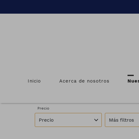
I
Inicio
Acerca de nosotros
Nue
Provincias
Municipios
Pontevedra
Lalín
Precio
Precio
Más filtros