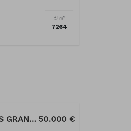
2
m
7264
Parcela en Calle OIS GRANDE
50.000 €