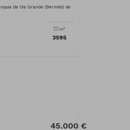
roquia de Ois Grande (Bermés) de
2
m
3595
45.000 €