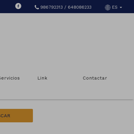
986792313 / 648086233
ES
ÍN
Servicios
Link
Contactar
Tipo de inmueble
Terrenos, solares, finc.rústicas,masías
SCAR