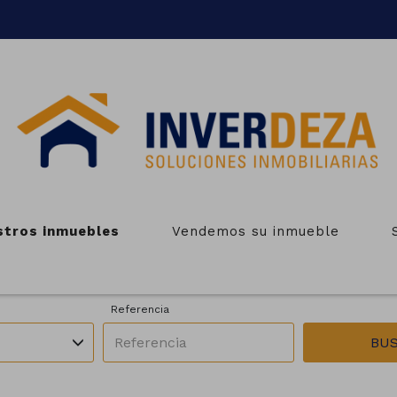
NMUEBLES EN VENTA EN LAL
stros inmuebles
Vendemos su inmueble
Zonas
Operación
Todas las zonas
En venta
Referencia
BU