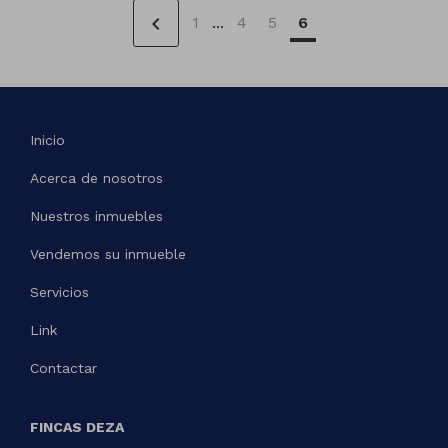
chevron_left
1
...
4
5
6
Inicio
Acerca de nosotros
Nuestros inmuebles
Vendemos su inmueble
Servicios
Link
Contactar
FINCAS DEZA