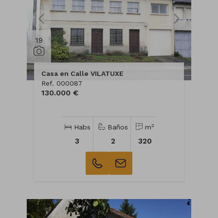
19
Casa en Calle VILATUXE
Ref. 000087
130.000 €
2
Habs
Baños
m
3
2
320