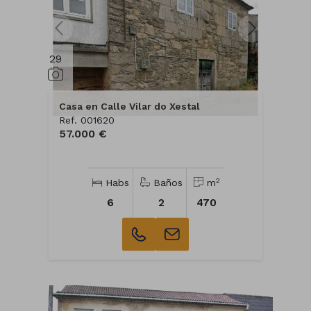
29
Casa en Calle Vilar do Xestal
Ref. 001620
57.000 €
2
Habs
Baños
m
6
2
470