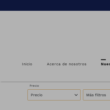
I
Inicio
Acerca de nosotros
Nue
Provincias
Municipios
Pontevedra
Lalín
Precio
Precio
Más filtros