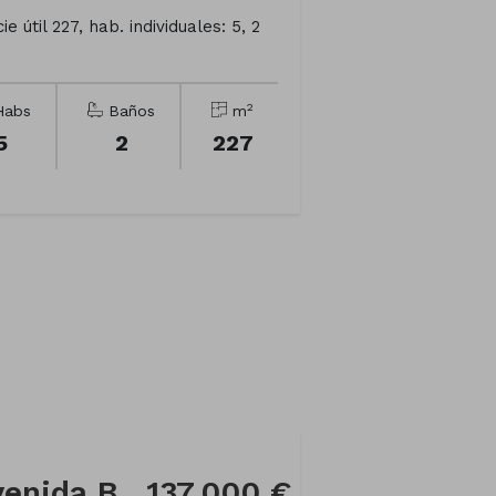
e útil 227, hab. individuales: 5, 2
2
abs
Baños
m
5
2
227
Casa adosada en Avenida Buenos Aires
137.000 €