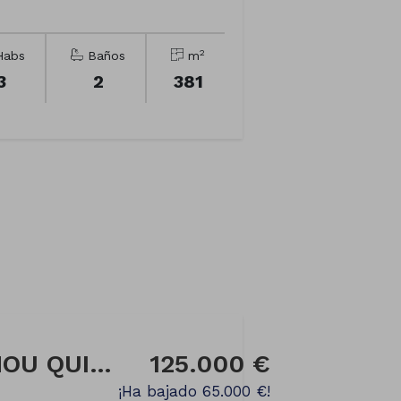
2
abs
Baños
m
3
2
381
Casa en Calle PALMOU QUINTA
125.000 €
¡Ha bajado 65.000 €!