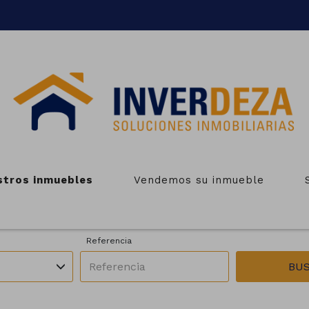
NMUEBLES EN VENTA EN LAL
stros inmuebles
Vendemos su inmueble
Zonas
Operación
Todas las zonas
En venta
Referencia
BU