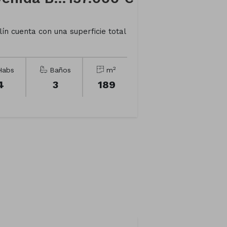
n cuenta con una superficie total
2
abs
Baños
m
4
3
189