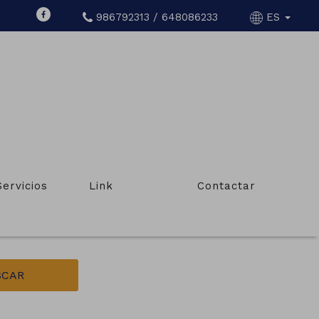
986792313 / 648086233
ES
ÍN
Servicios
Link
Contactar
Tipo de inmueble
Casas, torres, adosados, chalets
SCAR