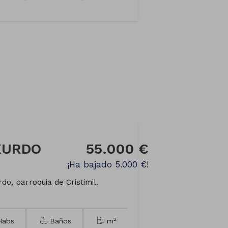
NXURDO
55.000 €
¡Ha bajado 5.000 €!
do, parroquia de Cristimil.
2
abs
Baños
m