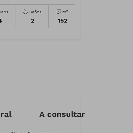
2
abs
Baños
m
4
2
152
ral
A consultar