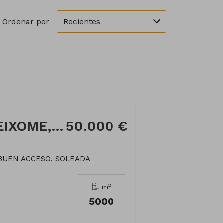
Recientes
Ordenar por
Parcela en Calle MEIXOME, 10
50.000 €
 BUEN ACCESO, SOLEADA
2
m
5000