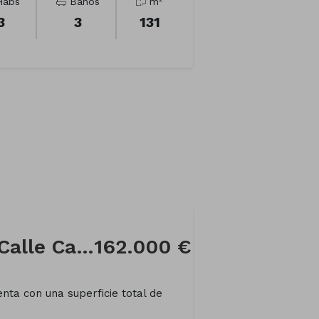
abs
Baños
m
3
3
131
Chalet adosado en Calle Calvo Sotelo
162.000 €
nta con una superficie total de