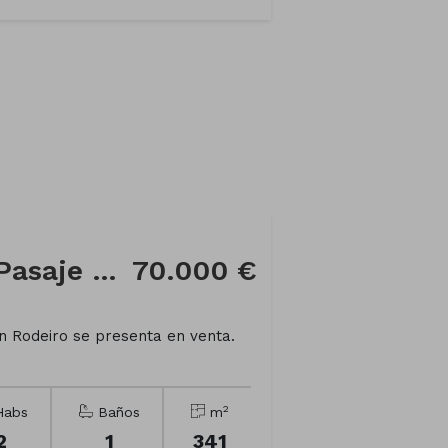
Casa de campo en Pasaje COREIXAS
70.000 €
 Rodeiro se presenta en venta.
2
abs
Baños
m
2
1
341