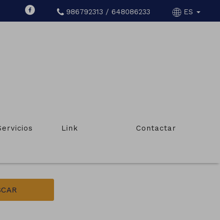
986792313 / 648086233
ES
 DEZA
Servicios
Link
Contactar
Tipo de inmueble
Todos
SCAR