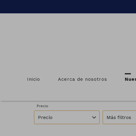
INMU
Inicio
Acerca de nosotros
Nue
Provincias
Municipios
Todas las provincias
Todos los m
Precio
Precio
Más filtros