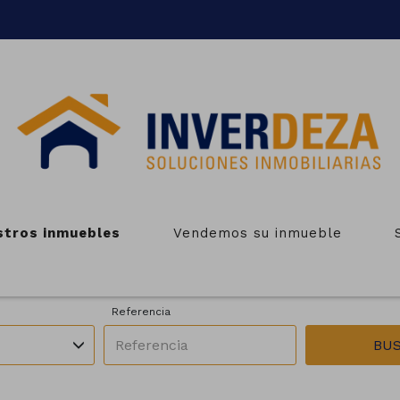
EBLES EN VENTA DE FINCAS
stros inmuebles
Vendemos su inmueble
Zonas
Operación
unicipios
Todas las zonas
En venta
Referencia
BU