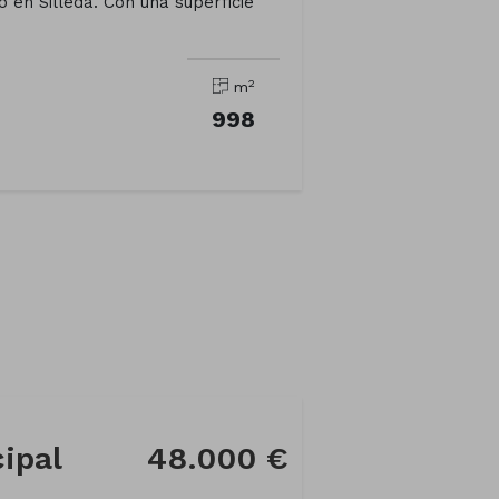
o en Silleda. Con una superficie
2
m
998
cipal
48.000 €