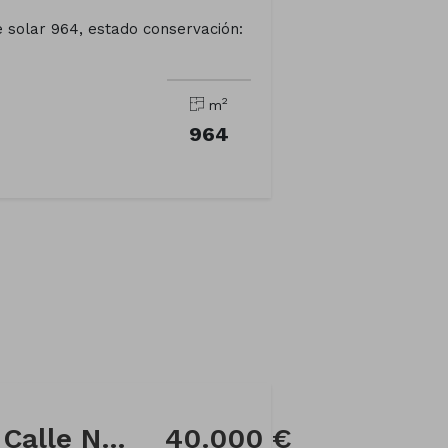
ie solar 964, estado conservación:
2
m
964
Local comercial en Calle NUNO EANES DE CERCIO
40.000 €