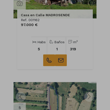
Casa en Calle MADROSENDE
Ref. 001162
97.000 €
2
Habs
Baños
m
5
1
319
5