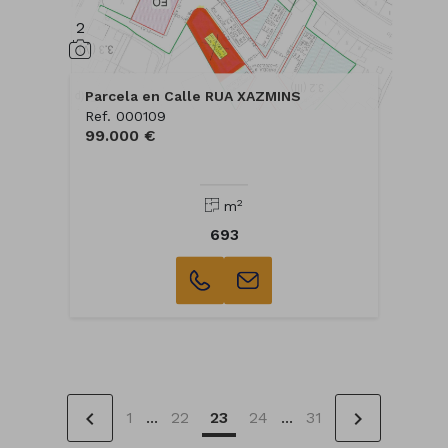
2
Parcela en Calle RUA XAZMINS
Ref. 000109
99.000 €
2
m
693
chevron_left
chevron_right
1
...
22
23
24
...
31