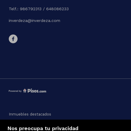
Telf.: 986792313 / 648086233
inverdeza@inverdeza.com
Inmuebles destacados
Mapa Web
Nos preocupa tu privacidad
Aviso legal