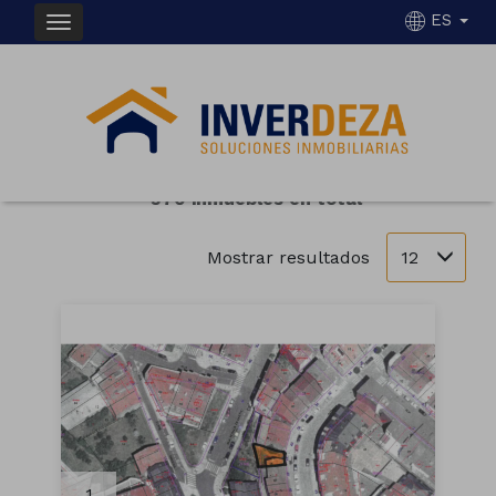
ES
INMUEBLES EN VENTA DE FINCAS DEZA
Ordenar
Filtrar
370 inmuebles en total
12
Mostrar resultados
1