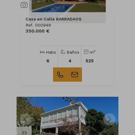
Casa en Calle BARRADAOS
Ref. 000949
350.000 €
2
Habs
Baños
m
6
4
525
33