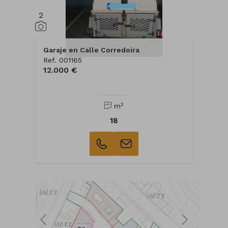
2
Garaje en Calle Corredoira
Ref. 001165
12.000 €
2
m
18