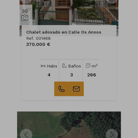
30
Chalet adosado en Calle Os Anxos
Ref. 001468
370.000 €
2
Habs
Baños
m
4
3
266