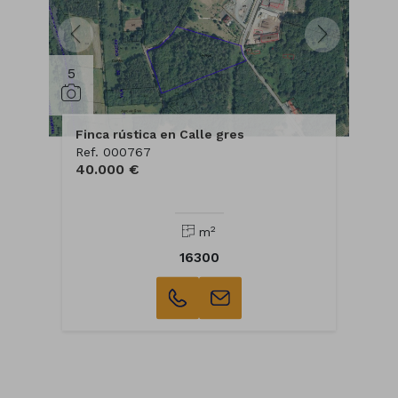
5
Finca rústica en Calle gres
Ref. 000767
40.000 €
2
m
16300