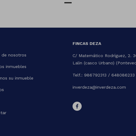
FINCAS DEZA
 de nosotros
C/ Matemático Rodríguez, 2. 
Lalin (casco Urbano) (Ponteve
os inmuebles
Telf.: 986792313 / 648086233
mos su inmueble
inverdeza@inverdeza.com
os
tar