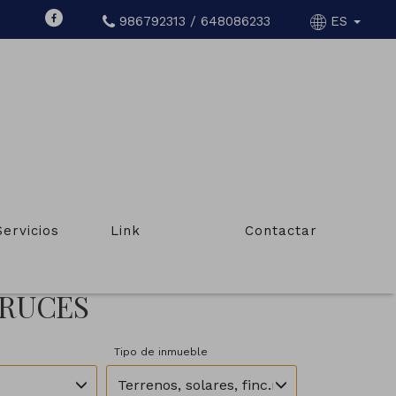
986792313 / 648086233
ES
Servicios
Link
Contactar
CRUCES
Tipo de inmueble
Terrenos, solares, finc.rústicas,masías