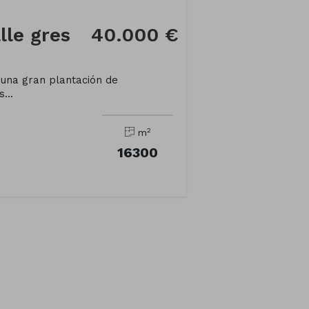
lle gres
40.000 €
n una gran plantación de
...
2
m
16300