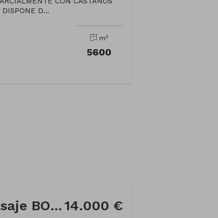
 PARCIALMENTE CON CASTAÑOS
DISPONE D...
2
m
5600
Finca rústica en Pasaje BODAÑO
14.000 €