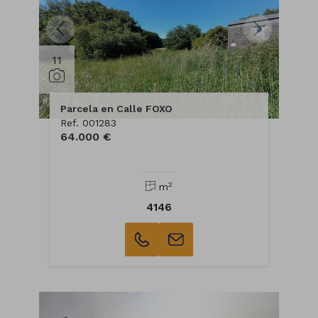
11
Parcela en Calle FOXO
Ref. 001283
64.000 €
2
m
4146