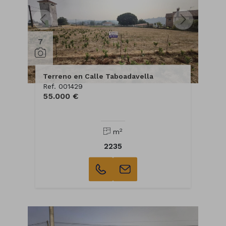
7
Terreno en Calle Taboadavella
Ref. 001429
55.000 €
2
m
2235