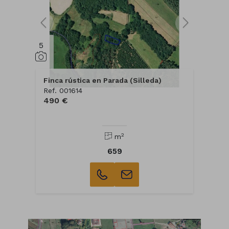
5
Finca rústica en Parada (Silleda)
Ref. 001614
490 €
2
m
659