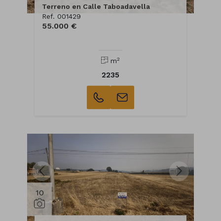
Terreno en Calle Taboadavella
Ref. 001429
55.000 €
2
m
2235
10