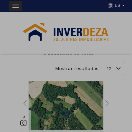
ES
INMUEBLES EN VENTA EN SILLEDA
Ordenar
Filtrar
8 inmuebles en total
12
Mostrar resultados
5