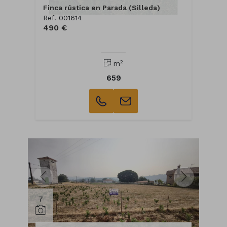
Finca rústica en Parada (Silleda)
Ref. 001614
490 €
2
m
659
7