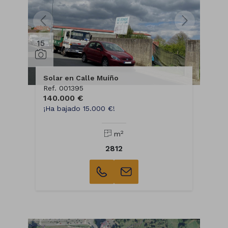
15
Solar en Calle Muíño
Ref. 001395
140.000 €
¡Ha bajado 15.000 €!
2
m
2812