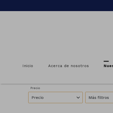
I
Inicio
Acerca de nosotros
Nue
Provincias
Municipios
Ourense
O Irixo
Precio
Precio
Más filtros