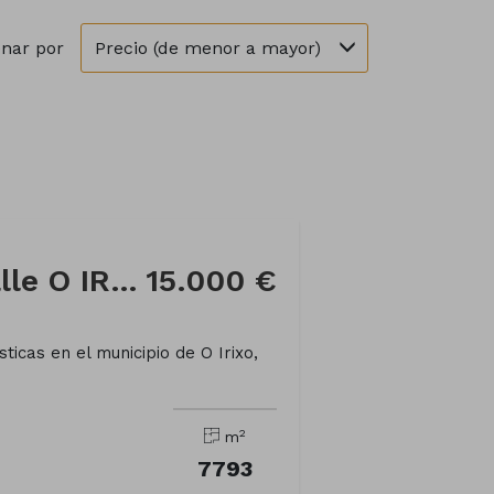
Precio (de menor a mayor)
nar por
Finca rústica en Calle O IRIXO
15.000 €
ticas en el municipio de O Irixo,
2
m
7793