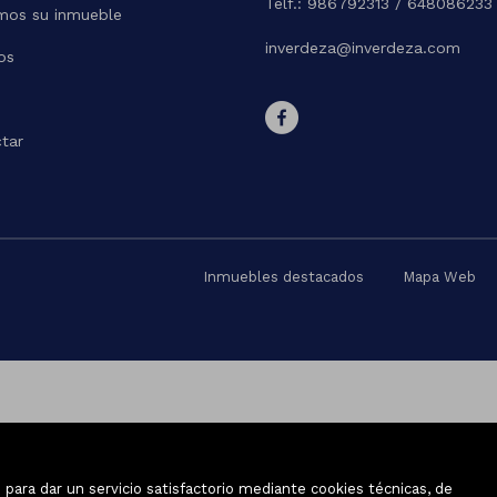
Telf.: 986792313 / 648086233
mos su inmueble
inverdeza@inverdeza.com
os
tar
Inmuebles destacados
Mapa Web
para dar un servicio satisfactorio mediante cookies técnicas, de