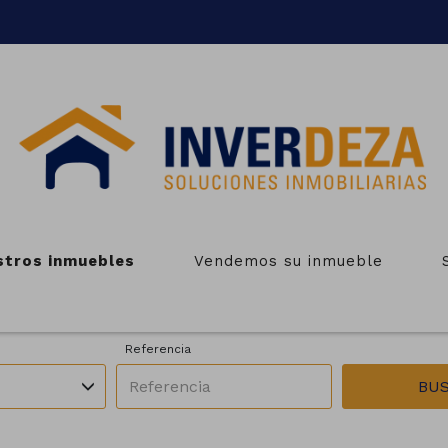
NMUEBLES EN VENTA EN O IRI
stros inmuebles
Vendemos su inmueble
Zonas
Operación
Todas las zonas
En venta
Referencia
BU