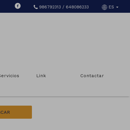
986792313 / 648086233
ES
XO
Servicios
Link
Contactar
Tipo de inmueble
Terrenos, solares, finc.rústicas,masías
SCAR