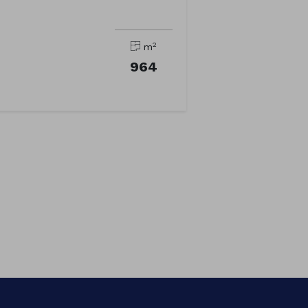
2
m
964