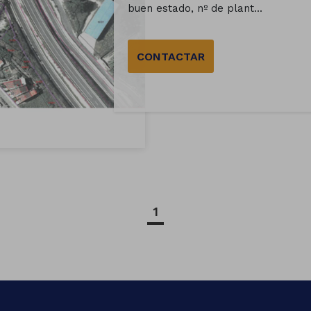
buen estado, nº de plant...
CONTACTAR
1