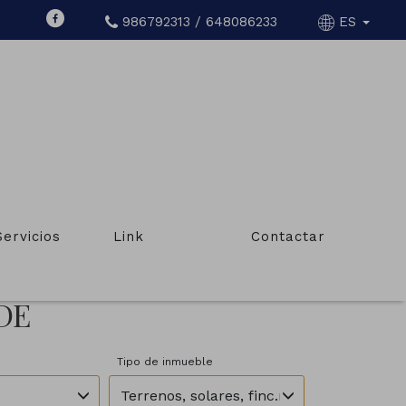
986792313 / 648086233
ES
Servicios
Link
Contactar
DE
Tipo de inmueble
Terrenos, solares, finc.rústicas,masías