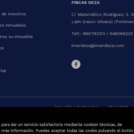
FINCAS DEZA
 de nosotros
C/ Matemático Rodríguez, 2. 
Lalin (casco Urbano) (Ponteve
os inmuebles
Telf.: 986792313 / 648086233
mos su inmueble
inverdeza@inverdeza.com
os
tar
Inmuebles destacados
Mapa Web
para dar un servicio satisfactorio mediante cookies técnicas, de
 más información. Puedes aceptar todas las cookis pulsando el botón