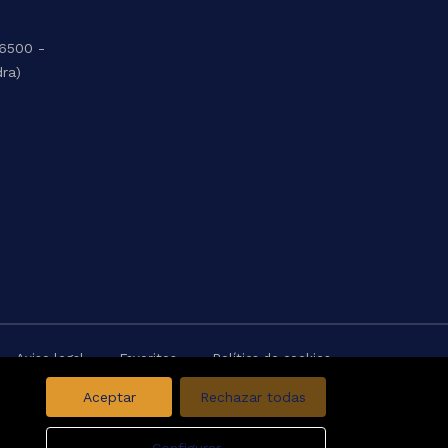
36500 -
dra)
Aviso legal
Favoritos
Política de cookies
Aceptar
Rechazar todas