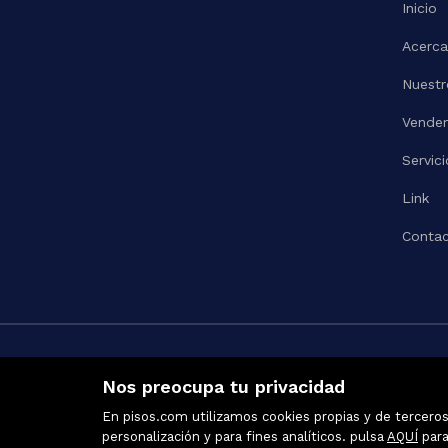
Inicio
Acerca
Nuestr
Vende
Servici
Link
Contac
Nos preocupa tu privacidad
En pisos.com utilizamos cookies propias y de terceros 
personalización y para fines analíticos. pulsa
AQUÍ
para