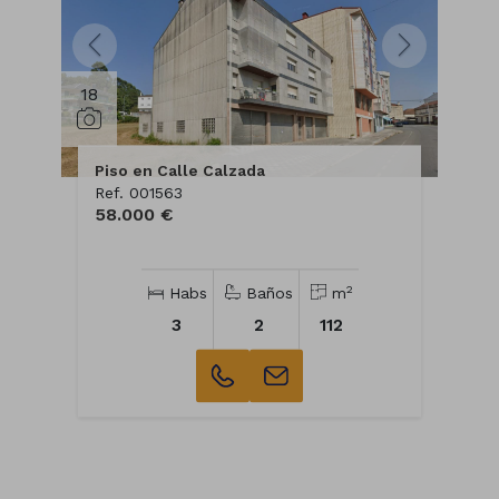
18
Piso en Calle Calzada
Ref. 001563
58.000 €
2
Habs
Baños
m
3
2
112