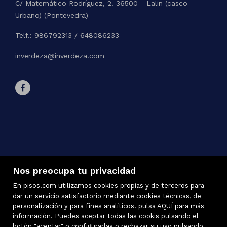
C/ Matemático Rodríguez, 2. 36500 - Lalin (casco
Urbano) (Pontevedra)
Telf.: 986792313 / 648086233
inverdeza@inverdeza.com
Nos preocupa tu privacidad
En pisos.com utilizamos cookies propias y de terceros para
dar un servicio satisfactorio mediante cookies técnicas, de
personalización y para fines analíticos. pulsa
AQUÍ
para más
información. Puedes aceptar todas las cookis pulsando el
Inmuebles destacados
botón "aceptar" o configurarlas o rechazar su uso pulsando