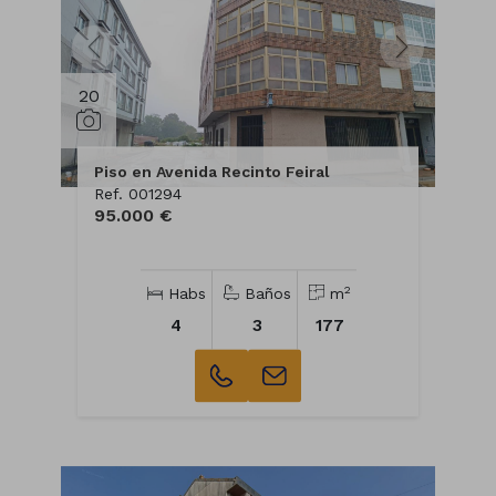
20
Piso en Avenida Recinto Feiral
Ref. 001294
95.000 €
2
Habs
Baños
m
4
3
177