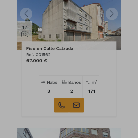
17
Piso en Calle Calzada
Ref. 001562
67.000 €
2
Habs
Baños
m
3
2
171