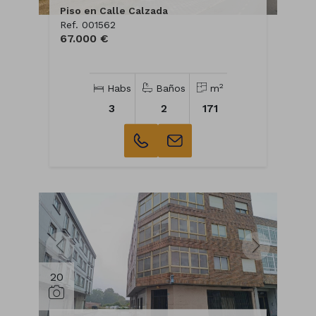
Piso en Calle Calzada
Ref. 001562
67.000 €
2
Habs
Baños
m
3
2
171
20