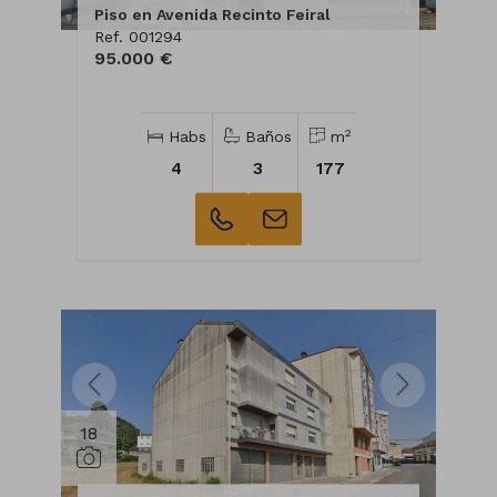
Piso en Avenida Recinto Feiral
Ref. 001294
95.000 €
2
Habs
Baños
m
4
3
177
18