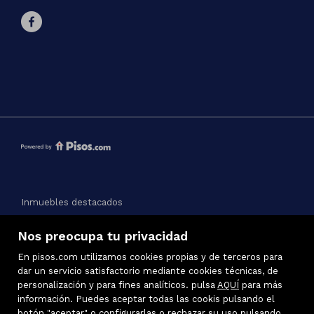
Inmuebles destacados
Mapa Web
Nos preocupa tu privacidad
Aviso legal
Favoritos
En pisos.com utilizamos cookies propias y de terceros para
Política de cookies
dar un servicio satisfactorio mediante cookies técnicas, de
personalización y para fines analíticos. pulsa
AQUÍ
para más
información. Puedes aceptar todas las cookis pulsando el
botón "aceptar" o configurarlas o rechazar su uso pulsando