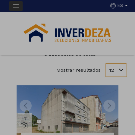
ES
INMUEBLES EN VENTA EN SILLEDA
Ordenar
Filtrar
3 inmuebles en total
12
Mostrar resultados
17