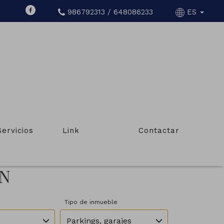
986792313 / 648086233
ES
Servicios
Link
Contactar
ÍN
Tipo de inmueble
Parkings, garajes