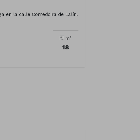
a en la calle Corredoira de Lalín.
2
m
18