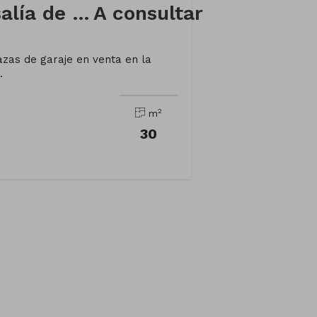
Garaje en Calle Rosalía de Castro
A consultar
as de garaje en venta en la
.
2
m
30