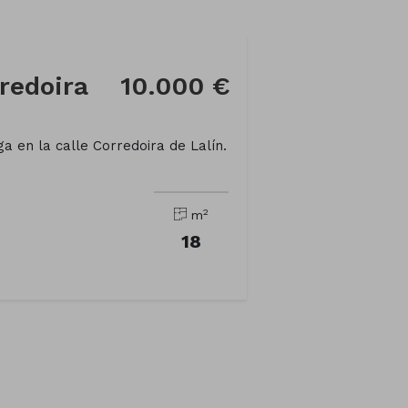
redoira
10.000 €
a en la calle Corredoira de Lalín.
2
m
18