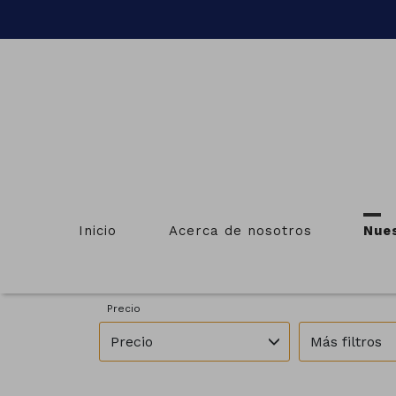
INMUE
Inicio
Acerca de nosotros
Nue
Provincias
Municipios
Pontevedra
Vila de Cruc
Precio
Precio
Más filtros