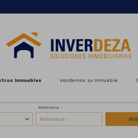
BLES EN VENTA EN VILA DE 
stros inmuebles
Vendemos su inmueble
Zonas
Operación
es
Todas las zonas
En venta
Referencia
BU