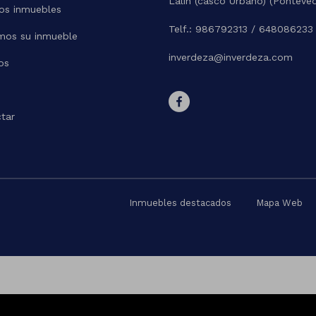
Lalin (casco Urbano) (Ponteve
os inmuebles
Telf.: 986792313 / 648086233
mos su inmueble
inverdeza@inverdeza.com
os
tar
Inmuebles destacados
Mapa Web