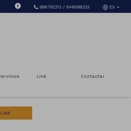
986792313 / 648086233
ES
CRUCES
Servicios
Link
Contactar
Tipo de inmueble
Locales comerciales, oficinas
SCAR