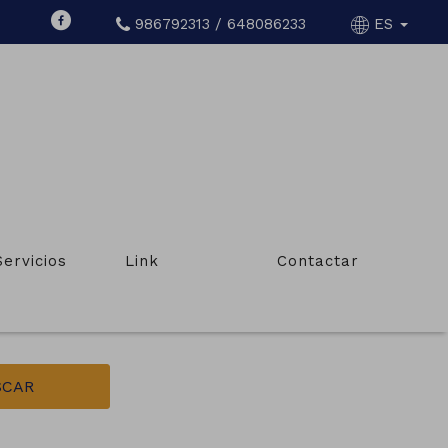
986792313 / 648086233
ES
CRUCES
Servicios
Link
Contactar
Tipo de inmueble
Locales comerciales, oficinas
SCAR