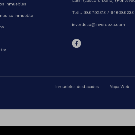
Lalin (casco Urbano) (Ponteve
os inmuebles
Telf.: 986792313 / 648086233
mos su inmueble
inverdeza@inverdeza.com
os
tar
Inmuebles destacados
Mapa Web