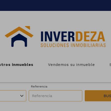
BLES EN VENTA EN VILA DE 
stros inmuebles
Vendemos su inmueble
Zonas
Operación
es
Todas las zonas
En venta
Referencia
BU