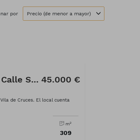
Precio (de menor a mayor)
nar por
Local comercial en Calle Soto
45.000 €
Vila de Cruces. El local cuenta
2
m
309