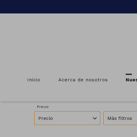
INMUE
Inicio
Acerca de nosotros
Nue
Provincias
Municipios
Pontevedra
Vila de Cruc
Precio
Precio
Más filtros