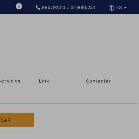
986792313 / 648086233
ES
ÍN
Servicios
Link
Contactar
Tipo de inmueble
Locales comerciales, oficinas
SCAR