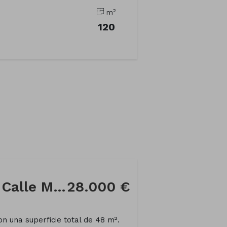
2
m
120
Local comercial en Calle Monte do Faro
28.000 €
on una superficie total de 48 m².