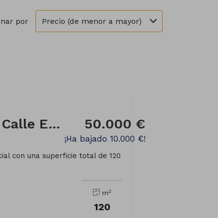
Precio (de menor a mayor)
nar por
Local comercial en Calle Enrique Vidal Abascal
50.000 €
¡Ha bajado 10.000 €!
al con una superficie total de 120
2
m
120