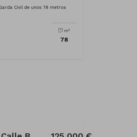
 Garda Civil de unos 78 metros
2
m
78
 Calle B
125.000 €