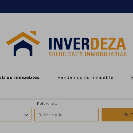
NMUEBLES EN VENTA EN LAL
stros inmuebles
Vendemos su inmueble
Zonas
Operación
Todas las zonas
En venta
Referencia
BU