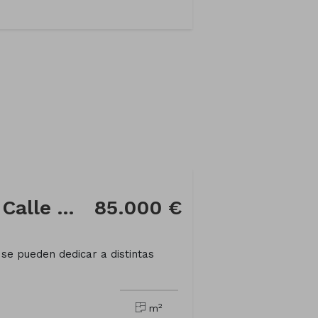
Local comercial en Calle WENCESLAO CALVO GARRA
85.000 €
se pueden dedicar a distintas
2
m