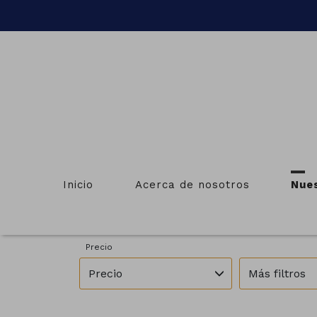
I
Inicio
Acerca de nosotros
Nue
Provincias
Municipios
Pontevedra
Lalín
Precio
Precio
Más filtros