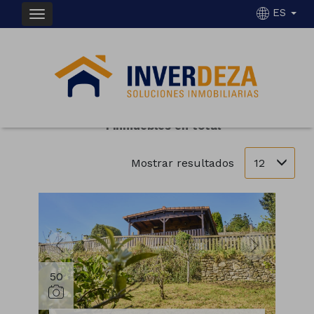
ES
INMUEBLES EN VENTA EN BUEU
Ordenar
Filtrar
1 inmuebles en total
12
Mostrar resultados
50