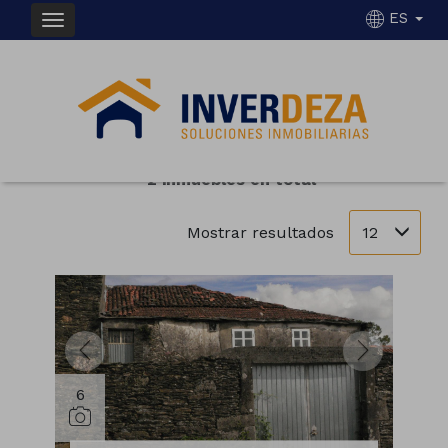
ES
INMUEBLES EN VENTA EN DOZÓN
Ordenar
Filtrar
2 inmuebles en total
12
Mostrar resultados
6