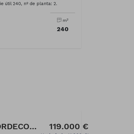
e útil 240, nº de planta: 2.
2
m
240
Casa en Calle REVORDECOVO
119.000 €