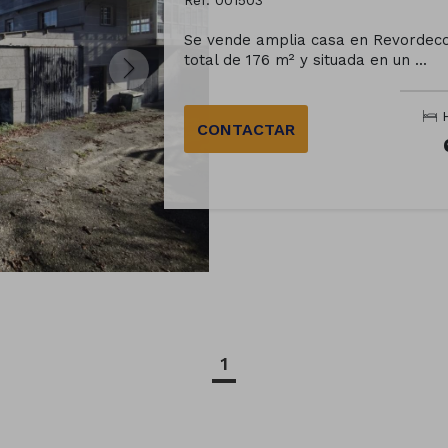
Ref. 001503
Se vende amplia casa en Revordecov
total de 176 m² y situada en un ...
H
CONTACTAR
1