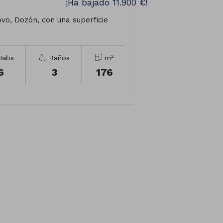
¡Ha bajado 11.900 €!
o, Dozón, con una superficie
2
abs
Baños
m
6
3
176