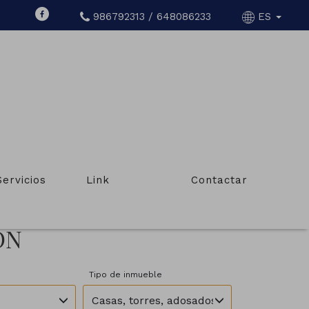
986792313 / 648086233
ES
Servicios
Link
Contactar
ÓN
Tipo de inmueble
Casas, torres, adosados, chalets