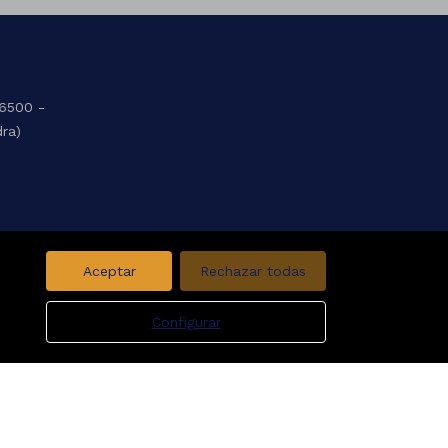
36500 -
dra)
Aceptar
Rechazar todas
Configurar
Aviso legal
Favoritos
Política de cookies