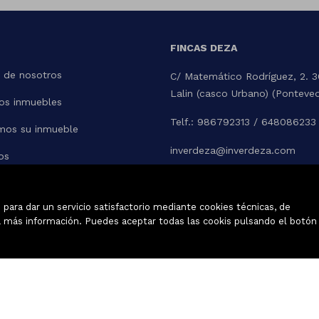
FINCAS DEZA
 de nosotros
C/ Matemático Rodríguez, 2. 
Lalin (casco Urbano) (Ponteve
os inmuebles
Telf.: 986792313 / 648086233
mos su inmueble
inverdeza@inverdeza.com
os
para dar un servicio satisfactorio mediante cookies técnicas, de
tar
 más información. Puedes aceptar todas las cookis pulsando el botón
Inmuebles destacados
Mapa Web