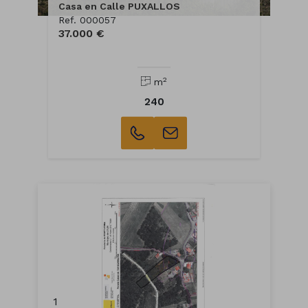
Casa en Calle PUXALLOS
Ref. 000057
37.000 €
2
m
240
1