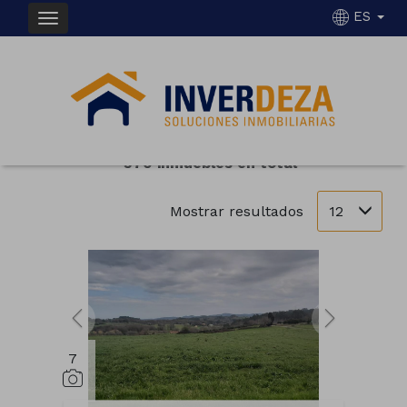
ES
INMUEBLES EN VENTA DE FINCAS DEZA
Ordenar
Filtrar
370 inmuebles en total
12
Mostrar resultados
7