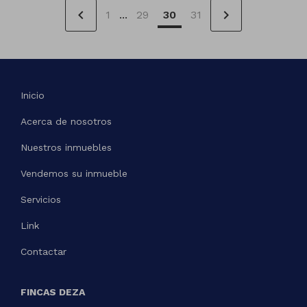
chevron_left
chevron_right
1
...
29
30
31
Inicio
Acerca de nosotros
Nuestros inmuebles
Vendemos su inmueble
Servicios
Link
Contactar
FINCAS DEZA