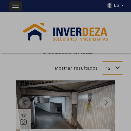
ES
INMUEBLES EN ALQUILER EN LALÍN
Ordenar
Filtrar
2 inmuebles en total
12
Mostrar resultados
17