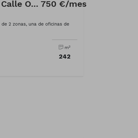
Local comercial en Calle OTERO PEDRAIO
750 €/mes
de 2 zonas, una de oficinas de
2
m
242