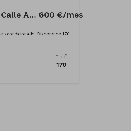
Local comercial en Calle AREAL
600 €/mes
te acondicionado. Dispone de 170
2
m
170