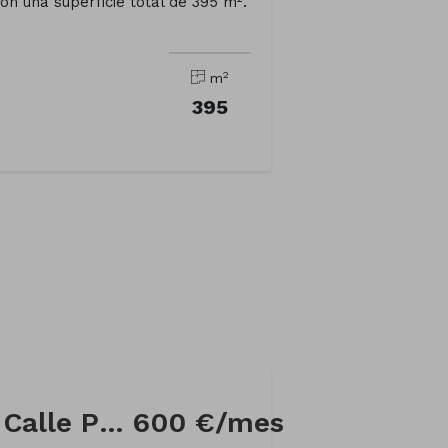
con una superficie total de 395 m².
2
m
395
Local comercial en Calle PRAZA DA IGREXA
600 €/mes