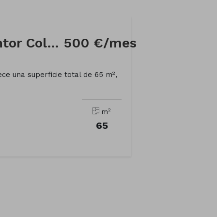
Oficina en Calle Pintor Colmeiro
500 €/mes
ece una superficie total de 65 m²,
2
m
65