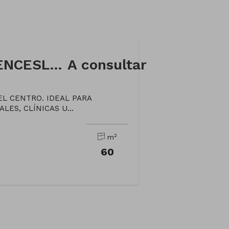
Oficina en Calle WENCESLAO CALVO GARRA
A consultar
L CENTRO. IDEAL PARA
ES, CLÍNICAS U...
2
m
60