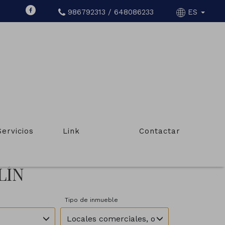
986792313 / 648086233
ES
Servicios
Link
Contactar
LÍN
Tipo de inmueble
Locales comerciales, oficinas