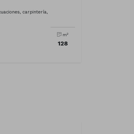
cuaciones, carpintería,
2
m
128