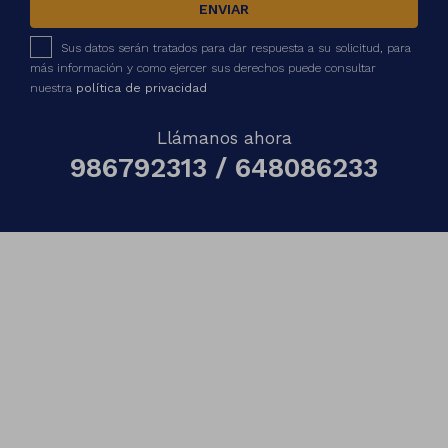
ENVIAR
Sus datos serán tratados para dar respuesta a su solicitud, para
más información y como ejercer sus derechos puede consultar
nuestra
política de privacidad
Llámanos ahora
986792313 / 648086233