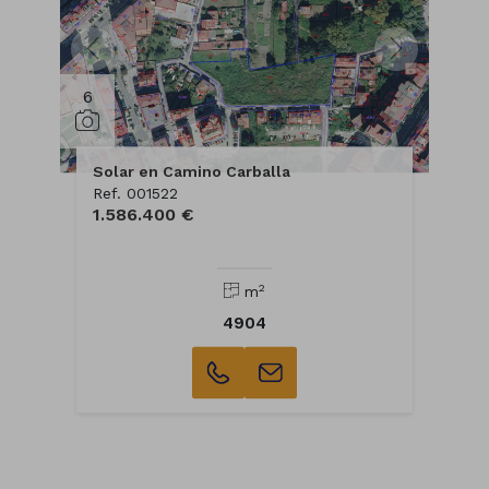
6
Solar en Camino Carballa
Ref. 001522
1.586.400 €
2
m
4904