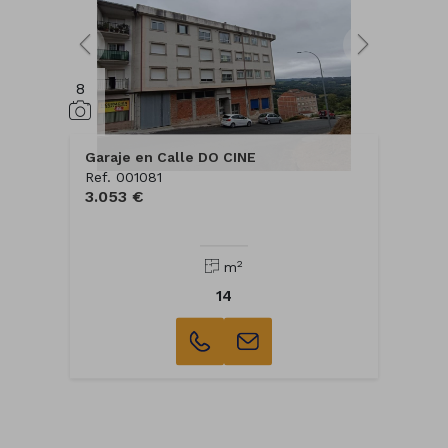
8
Garaje en Calle DO CINE
Ref. 001081
3.053 €
2
m
14