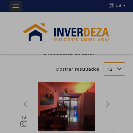
ES
INMUEBLES EN VENTA EN SILLEDA
Ordenar
Filtrar
3 inmuebles en total
12
Mostrar resultados
13