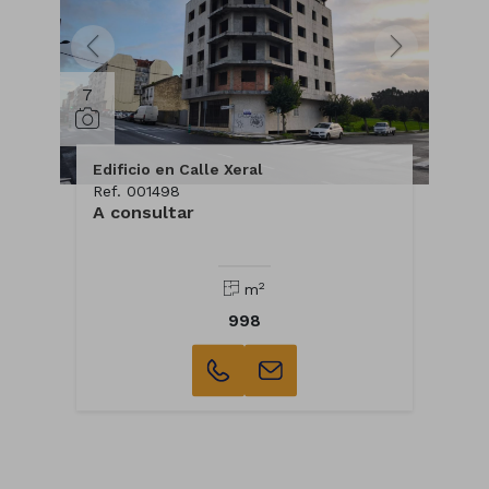
7
Edificio en Calle Xeral
Ref. 001498
A consultar
2
m
998