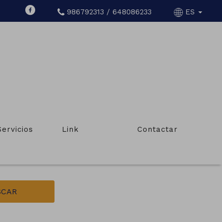
986792313 / 648086233
ES
Servicios
Link
Contactar
Tipo de inmueble
Inmueble singular
SCAR