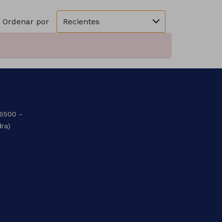
Recientes
Ordenar por
36500 -
dra)