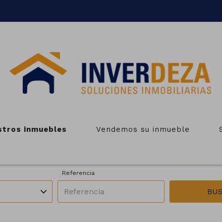
INMUEBLES EN VENTA EN
stros inmuebles
Vendemos su inmueble
Zonas
Operación
unicipios
Todas las zonas
En venta
Referencia
BU