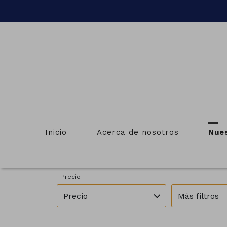
Inicio
Acerca de nosotros
Nue
Provincias
Municipios
Todas las provincias
Todos los m
Precio
Precio
Más filtros