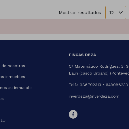
12
Mostrar resultados
FINCAS DEZA
 de nosotros
C/ Matemático Rodríguez, 2. 
Lalin (casco Urbano) (Ponteve
os inmuebles
Telf.: 986792313 / 648086233
mos su inmueble
inverdeza@inverdeza.com
os
tar