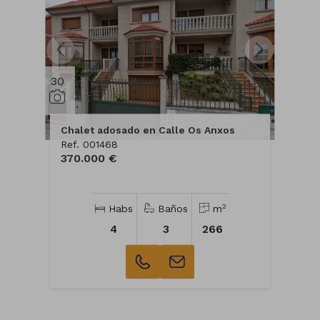
30
Chalet adosado en Calle Os Anxos
Ref. 001468
370.000 €
2
Habs
Baños
m
4
3
266