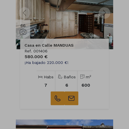
66
Casa en Calle MANDUAS
Ref. 001406
580.000 €
¡Ha bajado 220.000 €!
2
Habs
Baños
m
7
6
600