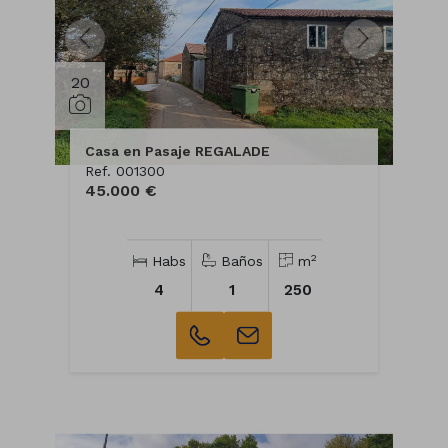
20
Casa en Pasaje REGALADE
Ref. 001300
45.000 €
2
Habs
Baños
m
4
1
250