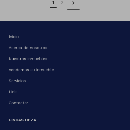
chevron_right
1
2
Inicio
Acerca de nosotros
Nuestros inmuebles
Vendemos su inmueble
Servicios
Link
Contactar
FINCAS DEZA