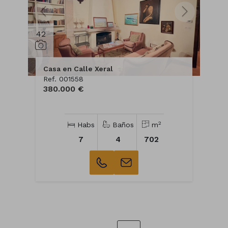
42
Casa en Calle Xeral
Ref. 001558
380.000 €
2
Habs
Baños
m
7
4
702