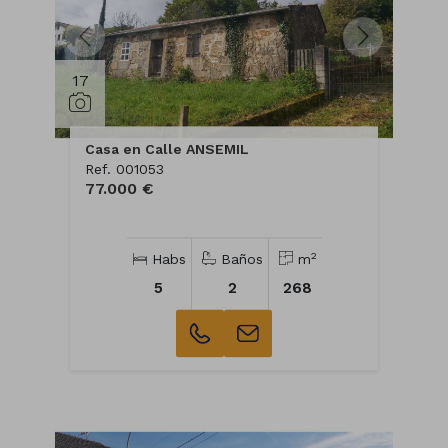
17
Casa en Calle ANSEMIL
Ref. 001053
77.000 €
2
Habs
Baños
m
5
2
268