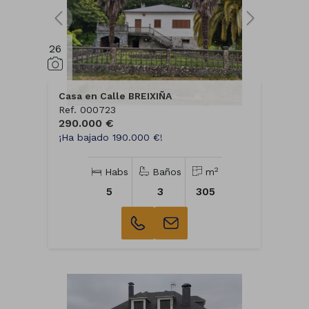
26
Casa en Calle BREIXIÑA
Ref. 000723
290.000 €
¡Ha bajado 190.000 €!
2
Habs
Baños
m
5
3
305