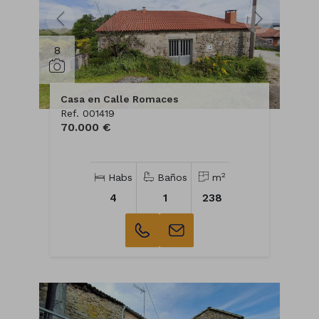
8
Casa en Calle Romaces
Ref. 001419
70.000 €
2
Habs
Baños
m
4
1
238