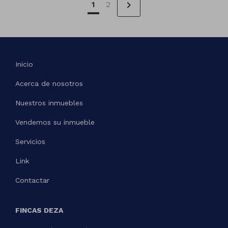
chevron_right
1
2
Inicio
Acerca de nosotros
Nuestros inmuebles
Vendemos su inmueble
Servicios
Link
Contactar
FINCAS DEZA