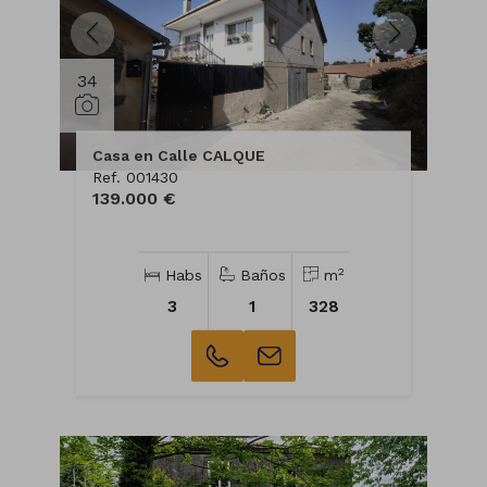
34
Casa en Calle CALQUE
Ref. 001430
139.000 €
2
Habs
Baños
m
3
1
328