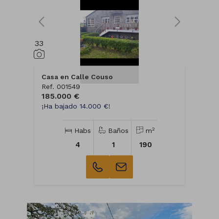
33
Casa en Calle Couso
Ref. 001549
185.000 €
¡Ha bajado 14.000 €!
2
Habs
Baños
m
4
1
190