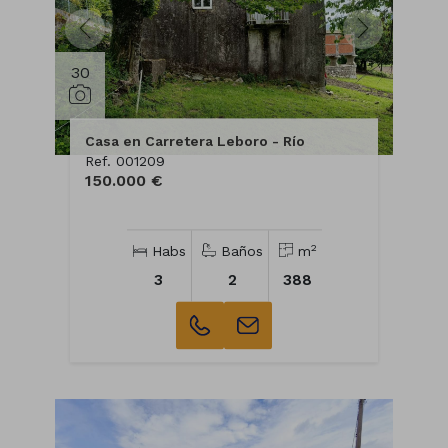
30
Casa en Carretera Leboro - Río
Ref. 001209
150.000 €
2
Habs
Baños
m
3
2
388