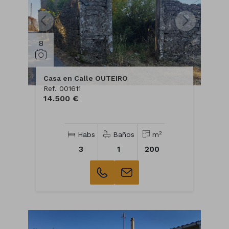
8
Casa en Calle OUTEIRO
Ref. 001611
14.500 €
2
Habs
Baños
m
3
1
200