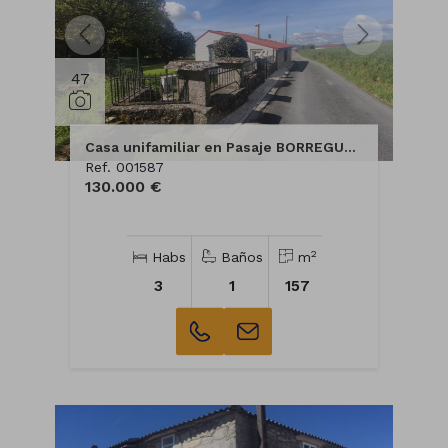
47
Casa unifamiliar en Pasaje BORREGUEIRO
Ref. 001587
130.000 €
2
Habs
Baños
m
3
1
157