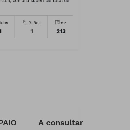
rada, con una superficie total de
2
abs
Baños
m
1
1
213
PAIO
A consultar