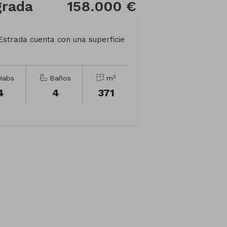
grada
158.000 €
Estrada cuenta con una superficie
2
abs
Baños
m
4
4
371