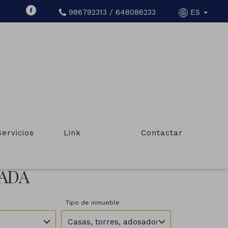
986792313 / 648086233
ES
Servicios
Link
Contactar
RADA
Tipo de inmueble
Casas, torres, adosados, chalets