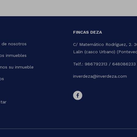
FINCAS DEZA
 de nosotros
C/ Matemático Rodríguez, 2. 
Lalin (casco Urbano) (Ponteve
os inmuebles
Telf.: 986792313 / 648086233
mos su inmueble
inverdeza@inverdeza.com
os
tar