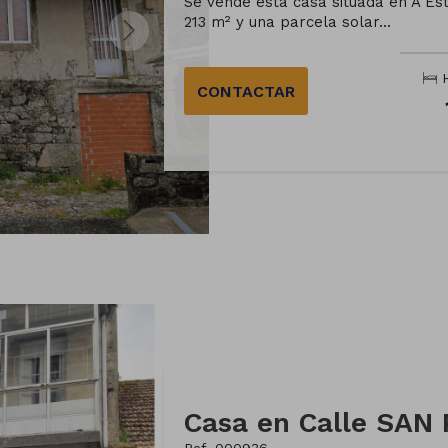
Se vende esta casa situada en A Est
213 m² y una parcela solar...
H
CONTACTAR
Casa en Calle SAN 