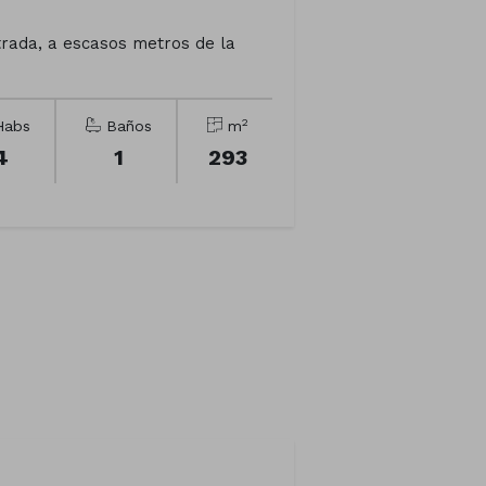
trada, a escasos metros de la
2
abs
Baños
m
4
1
293