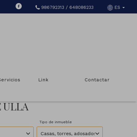
986792313 / 648086233
ES
Servicios
Link
Contactar
E ULLA
Tipo de inmueble
Casas, torres, adosados, chalets