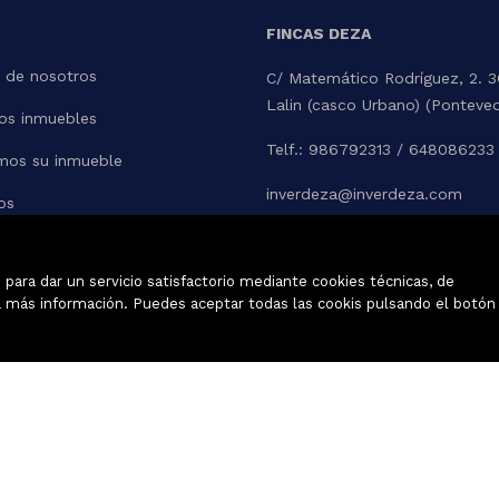
FINCAS DEZA
 de nosotros
C/ Matemático Rodríguez, 2. 
Lalin (casco Urbano) (Ponteve
os inmuebles
Telf.: 986792313 / 648086233
mos su inmueble
inverdeza@inverdeza.com
os
para dar un servicio satisfactorio mediante cookies técnicas, de
tar
 más información. Puedes aceptar todas las cookis pulsando el botón
Inmuebles destacados
Mapa Web