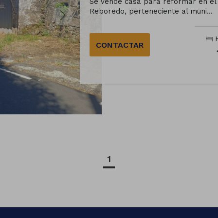
Se vende casa para reformar en el 
Reboredo, perteneciente al muni...
H
CONTACTAR
1