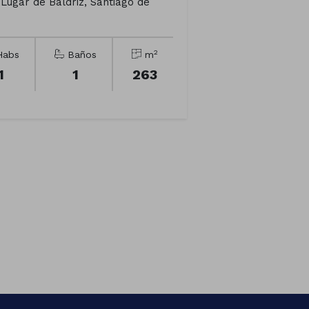
Lugar de Baldriz, Santiago de
2
abs
Baños
m
1
1
263