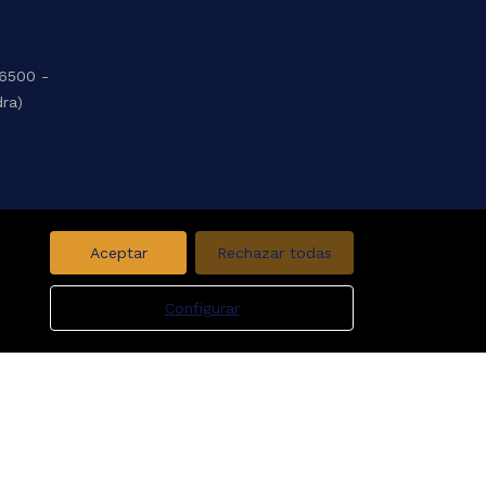
36500 -
dra)
Aceptar
Rechazar todas
Configurar
Aviso legal
Favoritos
Política de cookies