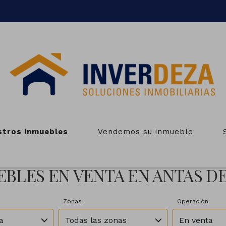
stros inmuebles
Vendemos su inmueble
BLES EN VENTA EN ANTAS D
Zonas
Operación
a
Todas las zonas
En venta