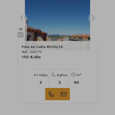
15
Piso en Calle REVOLTA
Ref. 000711
150 €/dia
2
Habs
Baños
m
2
2
60