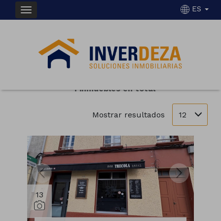
ES
INMUEBLES EN ALQUILER EN SILLEDA
Ordenar
Filtrar
1 inmuebles en total
12
Mostrar resultados
13