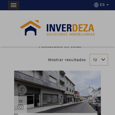
ES
INMUEBLES EN ALQUILER EN RODEIRO
Ordenar
Filtrar
1 inmuebles en total
12
Mostrar resultados
15